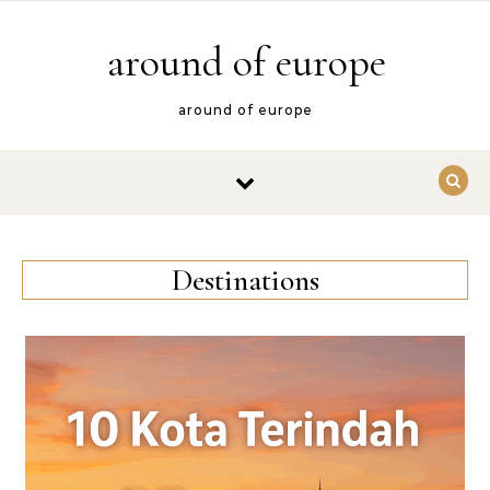
Skip to content
around of europe
around of europe
Destinations