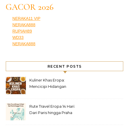
GACOR 2026
NERAKA11 VIP
NERAKA888
RUPIAH89
WD33
NERAKA888
RECENT POSTS
Kuliner Khas Eropa:
Mencicipi Hidangan
Legendaris dari Berbagai
Negara
Rute Travel Eropa 14 Hari:
Dari Paris hingga Praha