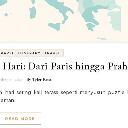
-
-
TRAVEL
ITINERARY
TRAVEL
 Hari: Dari Paris hingga Prah
ber 15, 2025
- By
Tyler Ross
alaman…
READ MORE