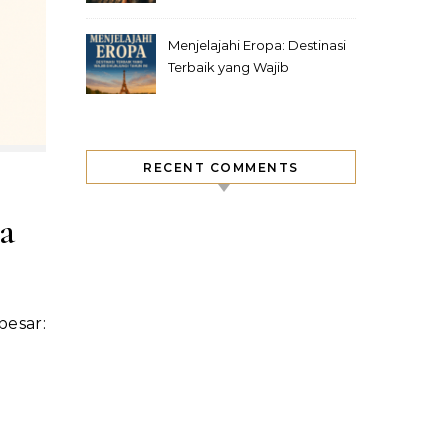
Menjelajahi Eropa: Destinasi
Terbaik yang Wajib
Dikunjungi Tahun Ini
RECENT COMMENTS
a