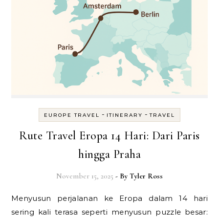
-
-
EUROPE TRAVEL
ITINERARY
TRAVEL
Rute Travel Eropa 14 Hari: Dari Paris
hingga Praha
November 15, 2025
- By
Tyler Ross
Menyusun perjalanan ke Eropa dalam 14 hari
sering kali terasa seperti menyusun puzzle besar: