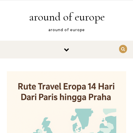
Skip to content
around of europe
around of europe